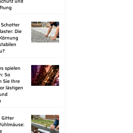
chutz und
üftung
 Schotter
laster: Die
 Körnung
stabilen
u?
s spielen
n: So
 Sie Ihre
or lästigen
 und
n
 Gitter
Wühlmäuse:
e