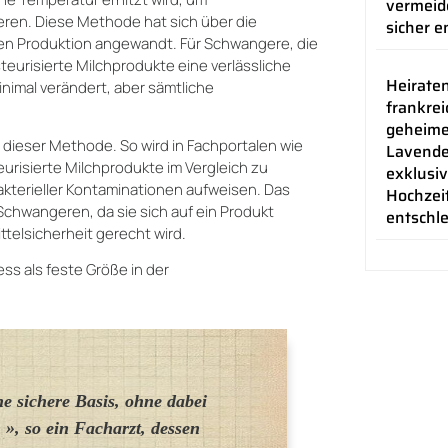
vermeid
ieren. Diese Methode hat sich über die
sicher e
llen Produktion angewandt. Für Schwangere, die
eurisierte Milchprodukte eine verlässliche
Heiraten
nimal verändert, aber sämtliche
frankrei
geheim
 dieser Methode. So wird in Fachportalen wie
Lavende
eurisierte Milchprodukte im Vergleich zu
exklusiv
akterieller Kontaminationen aufweisen. Das
Hochzei
Schwangeren, da sie sich auf ein Produkt
entschl
elsicherheit gerecht wird.
s als feste Größe in der
ne sichere Basis, ohne dabei
», so ein Facharzt, dessen