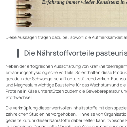
Erfahrung immer wieder Konsistenz in 
Diese Aussagen tragen dazu bei, sowohl die Aufmerksamkeit al
Die Nährstoffvorteile pasteuri
Neben der erfolgreichen Ausschaltung von Krankheitserregern b
ernährungsphysiologische Vorteile. So enthalten diese Produkte
gerade in der Schwangerschaft unterstützend wirken. Ebenso s
und Magnesium wichtige Bausteine für das Wachstum und die E
Proteine in Käse unterstützen zudem die Gewebereparatur un
Stoffwechsel.
Die Verknüpfung dieser wertvollen Inhaltsstoffe mit den spezi
zahlreichen Studien hervorgehoben. Hinweise von Organisation
gezielte Zufuhr dieser Nährstoffe dabei helfen kann, typisc
zu vermeiden. Der gezielte Verzehr von Käse aus pasteurisierter