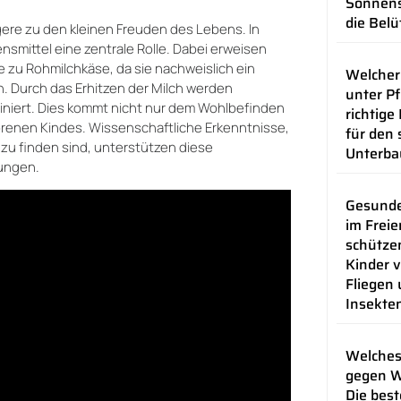
Sonnens
die Bel
ere zu den kleinen Freuden des Lebens. In
smittel eine zentrale Rolle. Dabei erweisen
e zu Rohmilchkäse, da sie nachweislich ein
Welcher
n. Durch das Erhitzen der Milch werden
unter Pf
iminiert. Dies kommt nicht nur dem Wohlbefinden
richtige
enen Kindes. Wissenschaftliche Erkenntnisse,
für den 
zu finden sind, unterstützen diese
Unterba
lungen.
Gesunde
im Freie
schützen
Kinder v
Fliegen
Insekte
Welches
gegen 
Die best