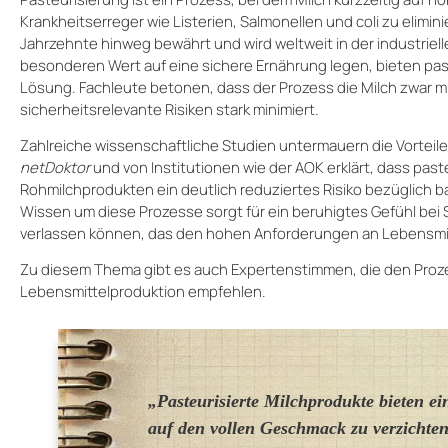
Krankheitserreger wie Listerien, Salmonellen und coli zu elimin
Jahrzehnte hinweg bewährt und wird weltweit in der industrie
besonderen Wert auf eine sichere Ernährung legen, bieten past
Lösung. Fachleute betonen, dass der Prozess die Milch zwar mi
sicherheitsrelevante Risiken stark minimiert.
Zahlreiche wissenschaftliche Studien untermauern die Vorteile
netDoktor
und von Institutionen wie der AOK erklärt, dass past
Rohmilchprodukten ein deutlich reduziertes Risiko bezüglich b
Wissen um diese Prozesse sorgt für ein beruhigtes Gefühl bei 
verlassen können, das den hohen Anforderungen an Lebensmitt
Zu diesem Thema gibt es auch Expertenstimmen, die den Prozes
Lebensmittelproduktion empfehlen.
„Pasteurisierte Milchprodukte bieten ei
auf den vollen Geschmack zu verzichten 