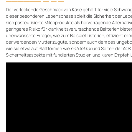
Der verlockende Geschmack von Käse gehört für viele Schwang
dieser besonderen Lebensphase spielt die Sicherheit der Leben
sich pasteurisierte Milchprodukte als hervorragende Alternativ
geringeres Risiko für krankheitsverursachende Bakterien biete
unerwünschte Erreger, wie zum Beispiel Listerien, effizient el
der werdenden Mutter zugute, sondern auch dem des ungebor
wie sie etwa auf Plattformen wie
netDoktor
und Seiten der AOK 
Sicherheitsaspekte mit fundierten Studien und klaren Empfeh