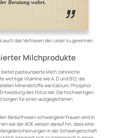
der Beratung wahrt.
s auch das Vertrauen der Leser zu gewinnen.
sierter Milchprodukte
ietet pasteurisierte Milch zahlreiche
 wichtige Vitamine wie A, D und B12, die
tellen Mineralstoffe wie Kalzium, Phosphor
ntwicklung des Fötus dar. Die hochwertigen
d sorgen für einen ausgeglichenen
ellen Bedürfnissen schwangerer Frauen wird in
en wie der AOK weisen darauf hin, dass eine
he Mangelerscheinungen in der Schwangerschaft
 Milch integriert sich so harmonisch in einen