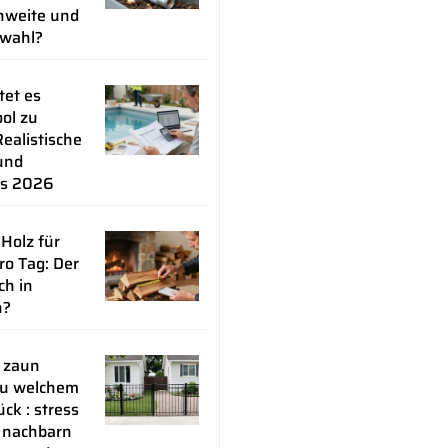
weite und
lwahl?
tet es
ol zu
ealistische
und
ps 2026
 Holz für
ro Tag: Der
ch in
n?
 zaun
zu welchem
ck : stress
 nachbarn