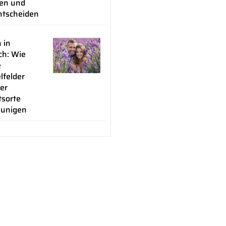
en und
ntscheiden
 in
ch: Wie
e
lfelder
er
tsorte
eunigen