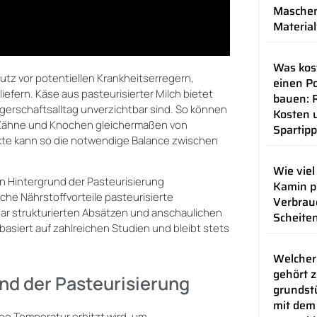
Maschen
Materia
Was kos
utz vor potentiellen Krankheitserregern,
einen Po
iefern. Käse aus pasteurisierter Milch bietet
bauen: R
ngerschaftsalltag unverzichtbar sind. So können
Kosten 
e Zähne und Knochen gleichermaßen von
Spartip
kte kann so die notwendige Balance zwischen
Wie viel
n Hintergrund der Pasteurisierung
Kamin p
lche Nährstoffvorteile pasteurisierte
Verbrau
klar strukturierten Absätzen und anschaulichen
Scheite
basiert auf zahlreichen Studien und bleibt stets
Welcher
gehört 
nd der Pasteurisierung
grundstü
mit dem
ohe Temperatur erhitzt wird, um