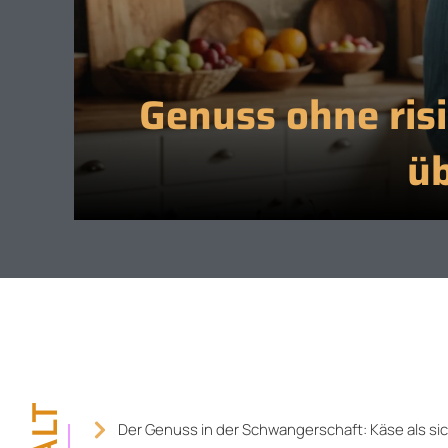
Genuss ohne risi
ü
Der Genuss in der Schwangerschaft: Käse als s