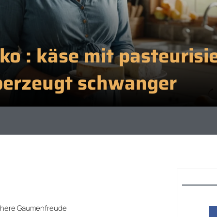
ko : käse mit pasteurisi
berzeugt schwanger
ichere Gaumenfreude