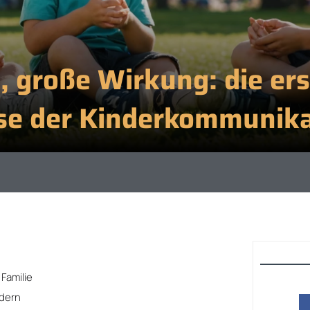
, große Wirkung: die er
se der Kinderkommunika
Familie
ndern