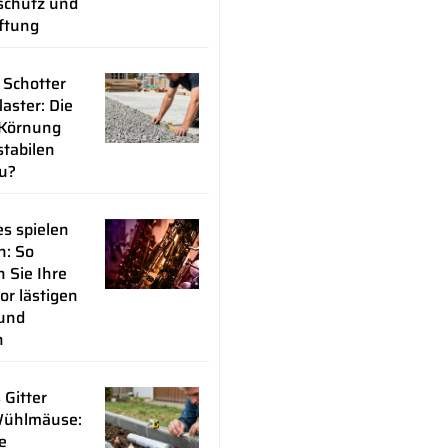
chutz und
üftung
 Schotter
laster: Die
 Körnung
stabilen
u?
s spielen
n: So
 Sie Ihre
or lästigen
 und
n
 Gitter
Wühlmäuse:
e