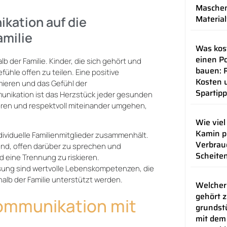
Maschen
Materia
ikation auf die
amilie
Was kos
einen Po
b der Familie. Kinder, die sich gehört und
bauen: R
ühle offen zu teilen. Eine positive
Kosten 
mieren und das Gefühl der
Spartip
unikation ist das Herzstück jeder gesunden
hören und respektvoll miteinander umgehen,
Wie viel
Kamin p
ndividuelle Familienmitglieder zusammenhält.
Verbrau
nd, offen darüber zu sprechen und
Scheite
d eine Trennung zu riskieren.
tlösung sind wertvolle Lebenskompetenzen, die
alb der Familie unterstützt werden.
Welcher
gehört 
ommunikation mit
grundstü
mit dem