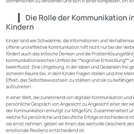
Mitmenschen zu verstehen und sich in einer komplexen, oft st
Die Rolle der Kommunikation i
Kindern
Kinder sind wie Schwämme, die Informationen und Verhaltensw
offene und effektive Kommunikation hilft nicht nur bei der Ver
fördert auch das kritische Denken und die Problemlösungsfähig
kommunikationsreiches Umfeld die **kognitive Entwicklung** u
beeinflusst. Eine Umgebung, in der Ideen und Gedanken frei ge
sicheren Raums bei, in dem Kinder Fragen stellen und ihre Me
Effekt, das Selbstbewusstsein zu stärken und sie zu befähigen
aufzutreten.
In einer Welt, die zunehmend von digitaler Kommunikation und 
persönliche Gespräch von Angesicht zu Angesicht einer der wi
der Kommunikation ermutigt zur Mitgefühl, Zusammenarbeit und h
welche für persönliche und berufliche Erfolge entscheidend is
sie ernst nehmen, geben wir ihnen das wertvolle Geschenk de
emotionale Resilienz entscheidend ist.