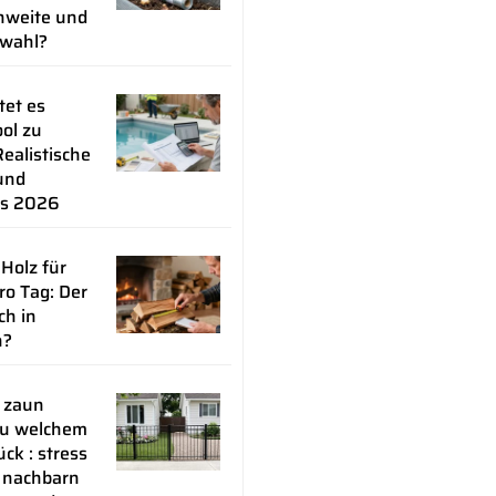
weite und
lwahl?
tet es
ol zu
ealistische
und
ps 2026
 Holz für
ro Tag: Der
ch in
n?
 zaun
zu welchem
ck : stress
 nachbarn