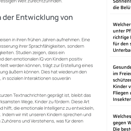
Sonnens
ressigen Welt zurechtzufinden.
die Bel
n der Entwicklung von
Welcher
unter Pf
richtige
eisen in ihren frühen Jahren aufnehmen. Eine
für den 
besserung ihrer Sprachfähigkeiten, sondern
Unterba
keiten. Studien zeigen, dass ein
nd den emotionalen IQ von Kindern positiv
teilt werden können, trägt zur Erstellung eines
Gesunde
inung äußern können. Dies hat wiederum den
im Freie
, in sozialen Interaktionen souverän
schützen
Kinder v
Fliegen
kurzen Textnachrichten geprägt ist, bleibt das
Insekte
rksamsten Wege, Kinder zu fördern. Diese Art
ilft, die emotionale Intelligenz zu entwickeln,
t. Indem wir mit unseren Kindern sprechen und
Welches
s Zuhörens und Verstehens, was für deren
gegen 
Die best