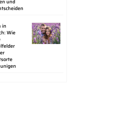
en und
ntscheiden
 in
ch: Wie
e
lfelder
er
tsorte
eunigen