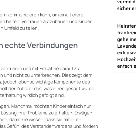
vermeid
sicher e
dern kommunizieren kann, um eine tiefere
en helfen, Vertrauen aufzubauen und Kinder
Heiraten
n Umfeld zu teilen.
frankrei
geheim
n echte Verbindungen
Lavende
exklusiv
Hochzei
entschl
nzentrieren und mit Empathie darauf zu
ten und nicht zu unterbrechen. Dies zeigt dem
lich, jedoch ebenso wichtige Komponente des
rholt der Zuhörer das, was ihnen gesagt wurde,
erhaltung wirklich gefolgt sind.
ungen. Manchmal möchten Kinder einfach nur
 Lösung ihrer Probleme zu erhalten. Erwägen
n, damit sie wissen, dass sie mit ihren
das Gefühl des Verstandenwerdens und fördern