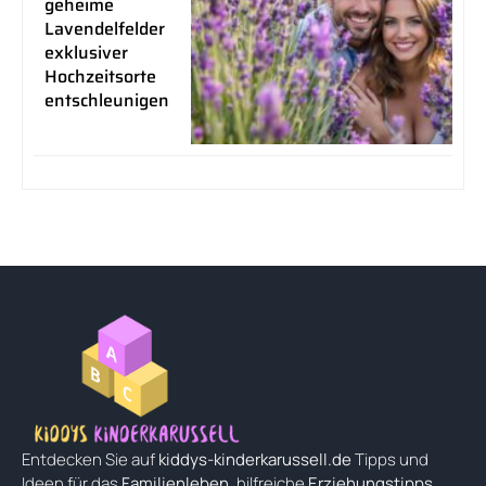
geheime
Lavendelfelder
exklusiver
Hochzeitsorte
entschleunigen
Entdecken Sie auf
kiddys-kinderkarussell.de
Tipps und
Ideen für das
Familienleben
, hilfreiche
Erziehungstipps
,