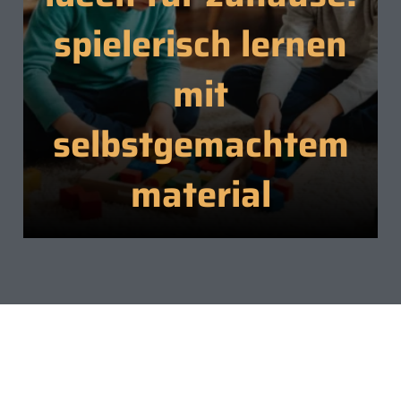
spielerisch lernen
mit
selbstgemachtem
material