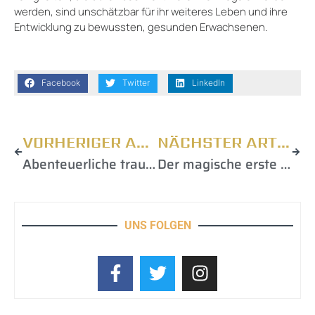
werden, sind unschätzbar für ihr weiteres Leben und ihre
Entwicklung zu bewussten, gesunden Erwachsenen.
Facebook
Twitter
LinkedIn
VORHERIGER ARTIKEL
NÄCHSTER ARTIKEL
Abenteuerliche traumwelten – außergewöhnlich übernachten mit kindern in der familie
Der magische erste Geburtstag: unvergessliche Ideen und Tipps für die ganze Familie
UNS FOLGEN